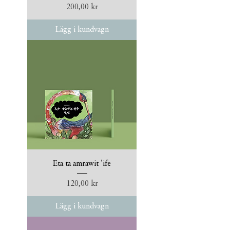
Pris
200,00 kr
Lägg i kundvagn
Eta ta amrawit 'ife
Pris
120,00 kr
Lägg i kundvagn